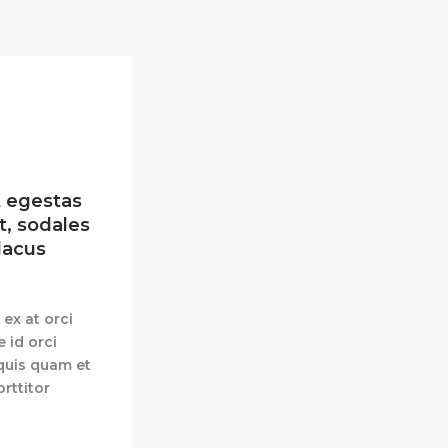
t egestas
t, sodales
 lacus
ex at orci
 id orci
 quis quam et
rttitor