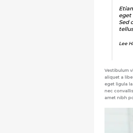
Etiam
eget 
Sed c
tellus
Lee H
Vestibulum vi
aliquet a lib
eget ligula l
nec convallis
amet nibh po