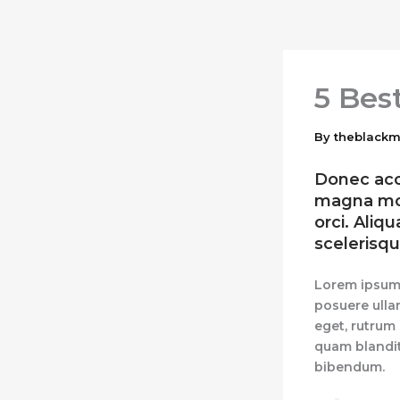
Skip
to
content
5 Bes
By
theblack
Donec accu
magna mole
orci. Aliq
scelerisqu
Lorem ipsum d
posuere ulla
eget, rutrum 
quam blandit 
bibendum.