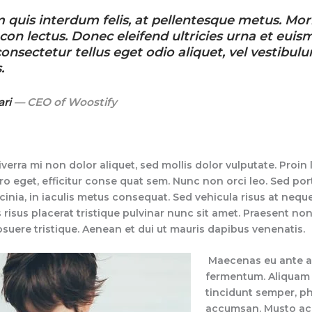
 quis interdum felis, at pellentesque metus. Mor
con lectus. Donec eleifend ultricies urna et euis
onsectetur tellus eget odio aliquet, vel vestibul
.
ari
— CEO of Woostify
verra mi non dolor aliquet, sed mollis dolor vulputate. Proin 
ero eget, efficitur conse quat sem. Nunc non orci leo. Sed po
acinia, in iaculis metus consequat. Sed vehicula risus at nequ
 risus placerat tristique pulvinar nunc sit amet. Praesent non
suere tristique. Aenean et dui ut mauris dapibus venenatis.
Maecenas eu ante a 
fermentum. Aliqua
tincidunt semper, ph
accumsan. Musto ac 