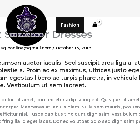
Fashion
t Summer Dresses
magiconline@gmail.com
/
October 16, 2018
msan auctor iaculis. Sed suscipit arcu ligula, a
stie a. Proin ac ex maximus, ultrices justo ege
uam egestas libero ac turpis pharetra, in vehicula
e. Vestibulum ut sem laoreet.
olor sit amet, consectetur adipiscing elit. Quisque sit amet 
mcorper. Maecenas at iaculis diam. Nulla sem mauris, posuere
efficitur nisl. Fusce dapibus tincidunt dignissim. Vestibulum
fringilla id eget lacus. Donec volutpat odio sed dignissim po