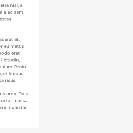
tra nisl, a
lla ac sem.
estas
acerat et.
or eu metus
odo erat
 licitudin,
bulum. Proin
, et finibus
a risus.
sus urna. Duis
 tortor massa.
nare molestie