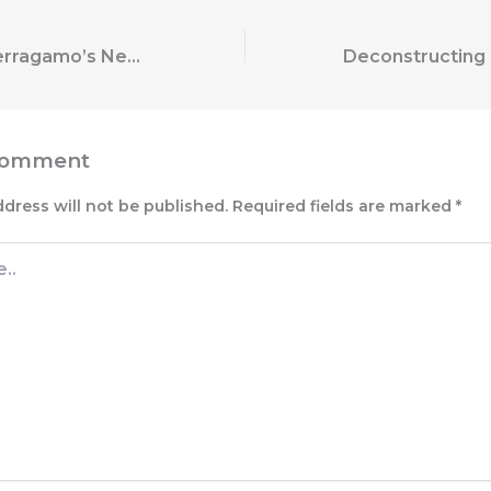
On Salvatore Ferragamo’s New Chapter
Comment
ddress will not be published.
Required fields are marked
*