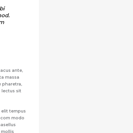
bi
mod.
um
lacus ante,
rta massa
e pharetra,
 lectus sit
elit tempus
m com modo
asellus
mollis