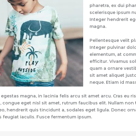
pharetra, ex dui phare
scelerisque ipsum nu
Integer hendrerit eg
magna.
Pellentesque velit pl
Integer pulvinar dol
elementum, at comm
efficitur. Vivamus sol
quam a ornare vesti
sit amet aliquet justo
neque. Etiam id mass
egestas magna, in lacinia felis arcu sit amet arcu. Cras eu ri
 congue eget nisl sit amet, rutrum faucibus elit. Nullam non
leo, hendrerit quis tincidunt a, sodales eget ligula. Donec or
is feugiat iaculis. Fusce fermentum ipsum.