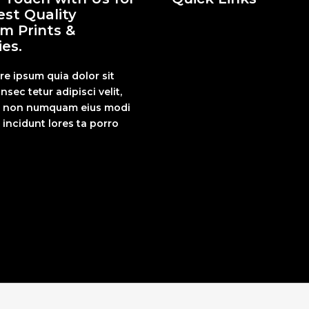
est Quality
m Prints &
es.
re ipsum quia dolor sit
nsec tetur adipisci velit,
a non numquam eius modi
incidunt lores ta porro