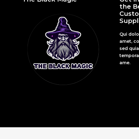
the B
Custo
Suppli
Qui dolo
amet, co
sed qui
tempora 
ame.
Fashion