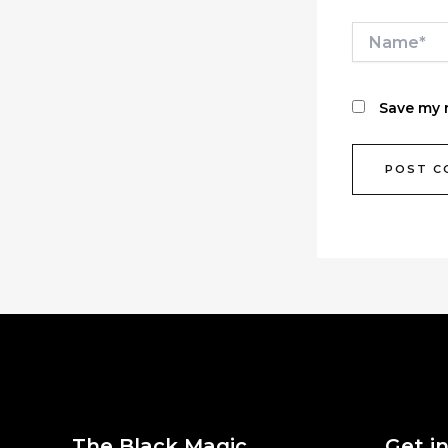
Name*
Save my n
The Black Magic
Get i