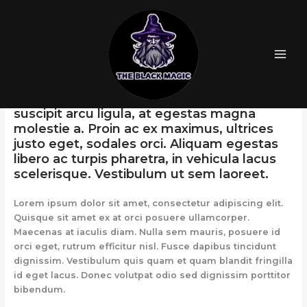
Skip
Studio Spring Summer
to
content
Man 2017
By
theblackmagiconline@gmail.com
/
October 16, 2018
Donec accumsan auctor iaculis. Sed
suscipit arcu ligula, at egestas magna
molestie a. Proin ac ex maximus, ultrices
justo eget, sodales orci. Aliquam egestas
libero ac turpis pharetra, in vehicula lacus
scelerisque. Vestibulum ut sem laoreet.
Lorem ipsum dolor sit amet, consectetur adipiscing elit.
Quisque sit amet ex at orci posuere ullamcorper.
Maecenas at iaculis diam. Nulla sem mauris, posuere id
orci eget, rutrum efficitur nisl. Fusce dapibus tincidunt
dignissim. Vestibulum quis quam et quam blandit fringilla
id eget lacus. Donec volutpat odio sed dignissim porttitor
bibendum.