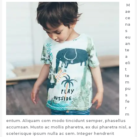
M
ae
ce
na
s
eu
an
te
a
eli
t
te
m
pu
s
fe
r
m
entum. Aliquam com modo tincidunt semper, phasellus
accumsan. Musto ac mollis pharetra, ex dui pharetra nisl, a
scelerisque ipsum nulla ac sem. Integer hendrerit